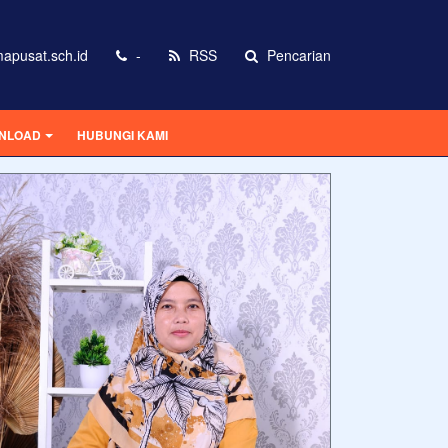
apusat.sch.id
-
RSS
Pencarian
NLOAD
HUBUNGI KAMI