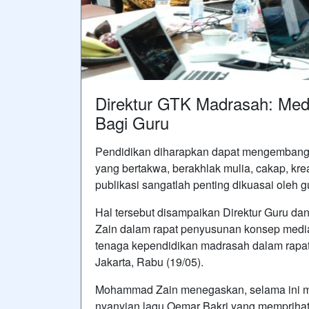
Direktur GTK Madrasah: Media
Bagi Guru
Pendidikan diharapkan dapat mengembangka
yang bertakwa, berakhlak mulia, cakap, kreat
publikasi sangatlah penting dikuasai oleh 
Hal tersebut disampaikan Direktur Guru 
Zain dalam rapat penyusunan konsep media k
tenaga kependidikan madrasah dalam rapat
Jakarta, Rabu (19/05).
Mohammad Zain menegaskan, selama ini ma
nyanyian lagu Oemar Bakri yang memprihati