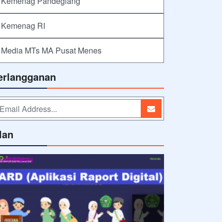
Kemenag Pandeglang
Kemenag RI
Media MTs MA Pusat Menes
erlangganan
lan