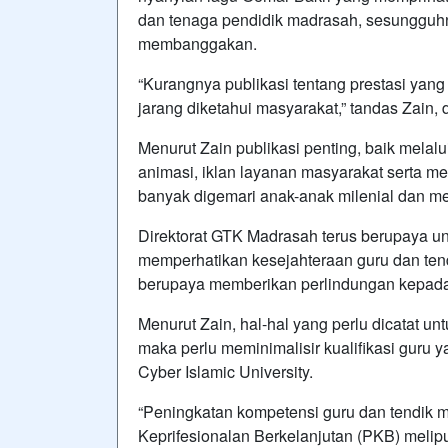
dan tenaga pendidik madrasah, sesungguhn
membanggakan.
“Kurangnya publikasi tentang prestasi yang 
jarang diketahui masyarakat,” tandas Zain, d
Menurut Zain publikasi penting, baik melalu
animasi, iklan layanan masyarakat serta mel
banyak digemari anak-anak milenial dan m
Direktorat GTK Madrasah terus berupaya un
memperhatikan kesejahteraan guru dan tendi
berupaya memberikan perlindungan kepada g
Menurut Zain, hal-hal yang perlu dicatat u
maka perlu meminimalisir kualifikasi guru
Cyber Islamic University.
“Peningkatan kompetensi guru dan tendik
Keprifesionalan Berkelanjutan (PKB) melipu