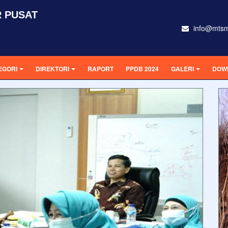
 PUSAT
info@mtsm
EGORI
DIREKTORI
RAPORT
PPDB 2024
GALERI
DOW