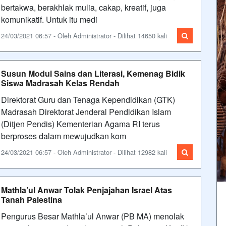
bertakwa, berakhlak mulia, cakap, kreatif, juga
komunikatif. Untuk itu medi
24/03/2021 06:57 - Oleh Administrator - Dilihat 14650 kali
Susun Modul Sains dan Literasi, Kemenag Bidik
Siswa Madrasah Kelas Rendah
Direktorat Guru dan Tenaga Kependidikan (GTK)
Madrasah Direktorat Jenderal Pendidikan Islam
(Ditjen Pendis) Kementerian Agama RI terus
berproses dalam mewujudkan kom
24/03/2021 06:57 - Oleh Administrator - Dilihat 12982 kali
Mathla’ul Anwar Tolak Penjajahan Israel Atas
Tanah Palestina
Pengurus Besar Mathla’ul Anwar (PB MA) menolak