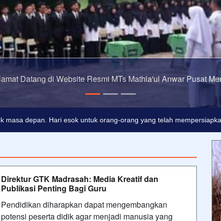
Selamat Datang di Website R
adalah buta. Dan ilmu pengetahuan tanpa agama adalah lumpuh.
Ano
k masa depan. Hari esok untuk orang-orang yang telah mempersiapkan 
Direktur GTK Madrasah: Media Kreatif dan
Publikasi Penting Bagi Guru
Pendidikan diharapkan dapat mengembangkan
potensi peserta didik agar menjadi manusia yang