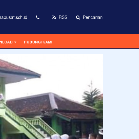
apusat.sch.id
-
RSS
Pencarian
NLOAD
HUBUNGI KAMI