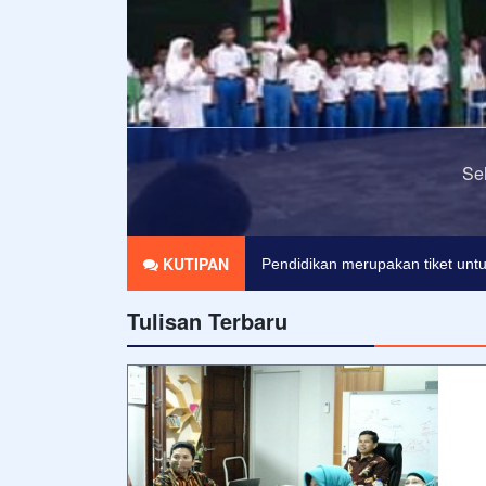
sat Menes
Agama tanpa ilmu pengetahuan 
KUTIPAN
Pendidikan merupakan tiket untu
Tulisan Terbaru