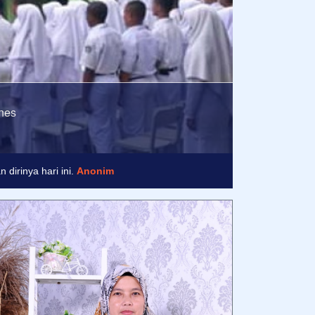
esmi MTs Mathla'ul Anwar Pusat Menes
nim
dirinya hari ini.
Anonim